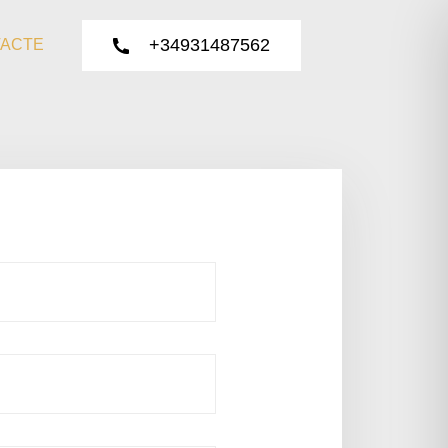
+34931487562
ACTE