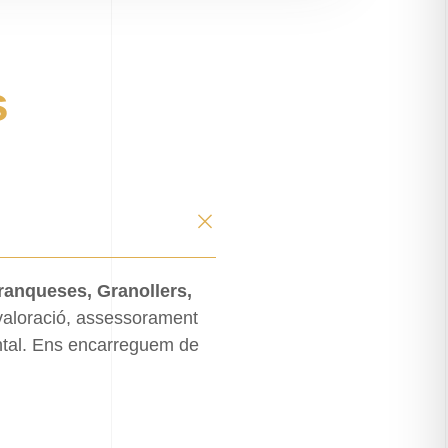
s
Franqueses, Granollers,
valoració, assessorament
ental. Ens encarreguem de