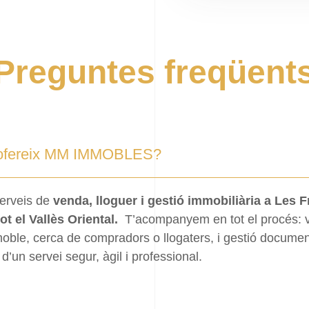
Preguntes freqüent
s ofereix MM IMMOBLES?
erveis de
venda, lloguer i gestió immobiliària a Les 
ot el Vallès Oriental.
T’acompanyem en tot el procés: 
moble, cerca de compradors o llogaters, i gestió docum
d’un servei segur, àgil i professional.