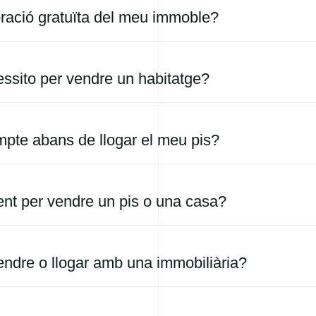
ració gratuïta del meu immoble?
sito per vendre un habitatge?
mpte abans de llogar el meu pis?
ent per vendre un pis o una casa?
endre o llogar amb una immobiliària?