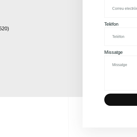
Telèfon
520)
Missatge