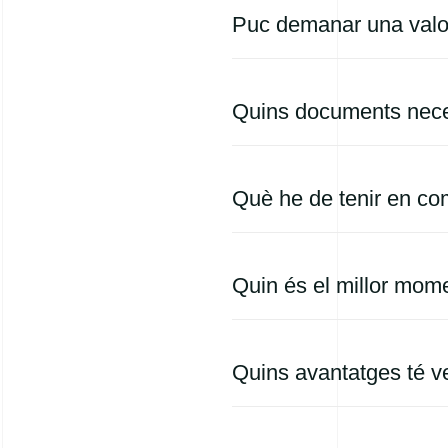
Puc demanar una valo
Quins documents neces
Què he de tenir en co
Quin és el millor mom
Quins avantatges té v